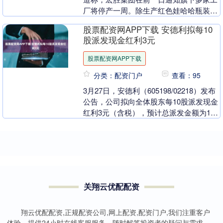
厂将停产一周。除生产红色娃哈哈瓶装水
的工厂外，其他工厂几乎全部停产。一名
股票配资网APP下载 安德利拟每10
接近娃哈哈的....
股派发现金红利3元
股票配资网APP下载
分类：配资门户
查看：95
3月27日，安德利（605198/02218）发布
公告，公司拟向全体股东每10股派发现金
红利3元（含税），预计总派发金额为1亿
元，占归母净利润的30.35%。 ....
关翔云优配配资
翔云优配配资,正规配资公司,网上配资,配资门户,我们注重客户
体验，提供24小时在线客服服务，随时解答投资者的疑问与需求，