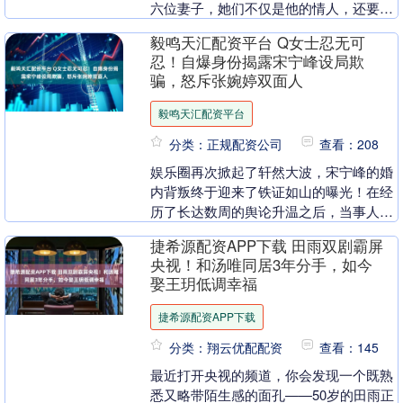
六位妻子，她们不仅是他的情人，还要替
他打理各种琐碎事务。 如今，雷洪已成为
毅鸣天汇配资平台 Q女士忍无可
台湾娱乐圈的传....
忍！自爆身份揭露宋宁峰设局欺
骗，怒斥张婉婷双面人
毅鸣天汇配资平台
分类：正规配资公司
查看：208
娱乐圈再次掀起了轩然大波，宋宁峰的婚
内背叛终于迎来了铁证如山的曝光！在经
历了长达数周的舆论升温之后，当事人Q
女士终于不堪重负，主动站出来，揭开了
捷希源配资APP下载 田雨双剧霸屏
这场风波的全部真....
央视！和汤唯同居3年分手，如今
娶王玥低调幸福
捷希源配资APP下载
分类：翔云优配配资
查看：145
最近打开央视的频道，你会发现一个既熟
悉又略带陌生感的面孔——50岁的田雨正