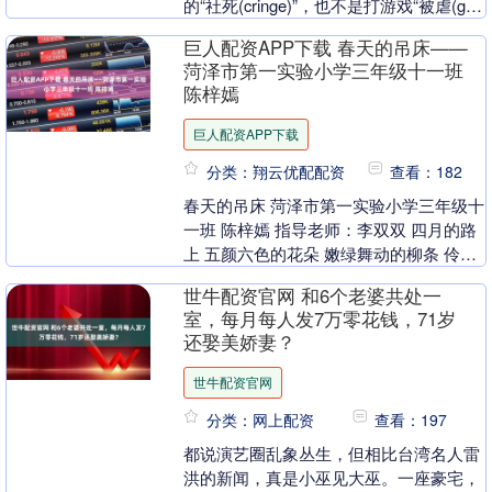
的“社死(cringe)”，也不是打游戏“被虐(get
owned)”，而是受到颜值“....
巨人配资APP下载 春天的吊床——
菏泽市第一实验小学三年级十一班
陈梓嫣
巨人配资APP下载
分类：翔云优配配资
查看：182
春天的吊床 菏泽市第一实验小学三年级十
一班 陈梓嫣 指导老师：李双双 四月的路
上 五颜六色的花朵 嫩绿舞动的柳条 伶俐
可爱的小鸟 红黄蓝绿的吊床 为春天增添
世牛配资官网 和6个老婆共处一
了七....
室，每月每人发7万零花钱，71岁
还娶美娇妻？
世牛配资官网
分类：网上配资
查看：197
都说演艺圈乱象丛生，但相比台湾名人雷
洪的新闻，真是小巫见大巫。一座豪宅，