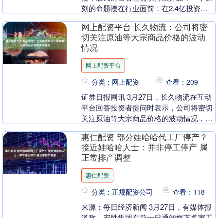
刻的命题摆在行业面前：在2.4亿投资者
中，个人投资者占比超过99.7%的当下，
网上配资平台 长久物流：公司将密
如何让“追....
切关注原油等大宗商品价格的波动
情况
网上配资平台
分类：网上配资
查看：209
证券日报网讯 3月27日，长久物流在互动
平台回答投资者提问时表示，公司将密切
关注原油等大宗商品价格的波动情况，持
续优化公司成本结构。 （编辑 丛可
惠仁配资 部分娃哈哈代工厂停产？
心）....
接近娃哈哈人士：并非停工停产 属
正常排产调整
惠仁配资
分类：正规配资公司
查看：118
来源：每日经济新闻 3月27日，有媒体报
道称，宏胜集团在前一日通知旗下多家工