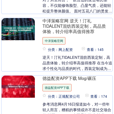
容，不仅能修饰脸型、凸显气质，还能轻
松提升整体颜值。 面对五花八门的烫发、
剪发款式，很多人常常无从下手，要么盲
中泽策略官网 逆天！汀礼
目跟风踩雷，要么....
TIDALENT混纺西装定制，高品质
体验，转介绍率高值得推荐
中泽策略官网
分类：网上配资
查看：145
逆天！汀礼TIDALENT混纺西装定制，高
品质体验，转介绍率高值得推荐 在当今追
求个性化与品质的时代，西装定制成为众
多人展现自我风格与身份的重要选择。然
德益配资APP下载 Mog/碾压
而，市场....
德益配资APP下载
分类：正规配资公司
查看：174
参考消息网4月16日报道如今，对一些年
轻人而言，糟糕的事情或许不是社交场合