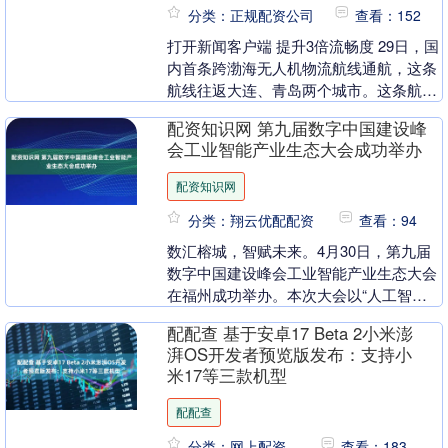
分类：正规配资公司
查看：152
打开新闻客户端 提升3倍流畅度 29日，国
内首条跨渤海无人机物流航线通航，这条
航线往返大连、青岛两个城市。这条航线
大幅缩短两地物流时间。工业和信息化部
配资知识网 第九届数字中国建设峰
相关负责人....
会工业智能产业生态大会成功举办
配资知识网
分类：翔云优配配资
查看：94
数汇榕城，智赋未来。4月30日，第九届
数字中国建设峰会工业智能产业生态大会
在福州成功举办。本次大会以“人工智能
助力新型工业化”为主题，由中国联通主
配配查 基于安卓17 Beta 2小米澎
办，福建省工业....
湃OS开发者预览版发布：支持小
米17等三款机型
配配查
分类：网上配资
查看：183