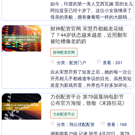
如今，印度的第一美人艾西瓦娅·雷的女儿
阿拉提亚已经十岁了。这位小女孩继承了
母亲的美貌，拥有像葡萄一样的大眼睛、
立体的五官和乖巧的刘海，已经成为了新
财神配资官网 宋慧乔都戴老花镜
一代印度国民女....
了？44岁状态越来越差，近照翻车
被吐槽像老奶奶
财神配资官网
分类：配资门户
查看：201
自从宋慧乔剪了短发之后，她的每一次公
开亮相几乎都难逃争议的目光。虽然剪短
发是为新戏所需，外界也不好多加评论，
但谁曾想到，新戏拍完后，她的头发依旧
力创配资平台 第79届戛纳电影节
没有恢复到以前的....
公布官方海报，致敬《末路狂花》
力创配资平台
分类：翔云优配配资
查看：166
潮新闻客户端 记者 陆芳 4月22日，第79