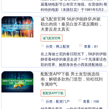
届戛纳电影节公布官方海报。在雷德利·斯
科特的电影《末路狂花》于1991年5月20
日在戛纳首映35年后，影片中的两位女....
诚飞配资官网 58岁伊能静穿JK裙
勒出肉痕！秦昊白发不遮反圈粉，
夫妻反差太真实
诚飞配资官网
分类：网上配资
查看：81
在上海迪士尼的春日阳光下，58岁的伊能
静牵着48岁的秦昊走进了一个充满童话色
彩的世界。她那身灰色小西装搭配格纹短
裙，学院风的装扮让全网都为之一震。照
配配查APP下载 男士发型挑选指
片中的她，外....
南：解锁多款热门造型，轻松找到
专属帅气
配配查APP下载
分类：配资门户
查看：106
对于男生而言，一款合适的发型堪比整