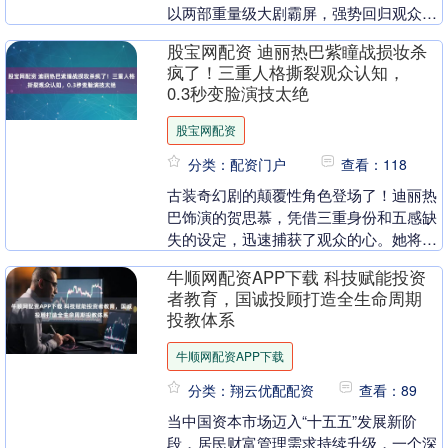
以两部重量级大剧霸屏，强势回归观众视
野。CCTV-1黄金档的《好好的时光》刚
股宝网配资 迪丽热巴紫瞳战损妆杀
刚收官，收....
疯了！三重人格撕裂观众认知，
0.3秒变脸演技太绝
股宝网配资
分类：配资门户
查看：118
古装奇幻剧的颠覆性角色登场了！迪丽热
巴饰演的贺思慕，凭借三重身份和五感缺
失的设定，迅速捕获了观众的心。她将幽
冥鬼王的神性威严与白昼孤女的柔弱脆弱
牛顺网配资APP下载 科技赋能投资
对比得淋漓尽致，....
者教育，国诚投顾打造全生命周期
投教体系
牛顺网配资APP下载
分类：翔云优配配资
查看：89
当中国资本市场迈入“十五五”发展新阶
段，居民财富管理需求持续升级，一个深