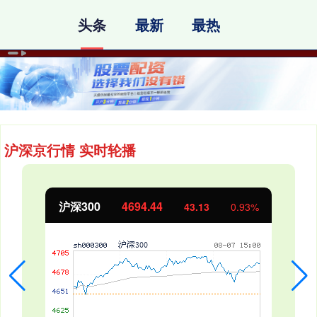
头条
最新
最热
沪深京行情 实时轮播
北证50
1134.24
11.37
1.01%