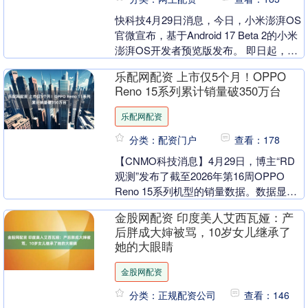
快科技4月29日消息，今日，小米澎湃OS
官微宣布，基于Android 17 Beta 2的小米
澎湃OS开发者预览版发布。 即日起，开
发者可使用小米17 Ultr....
乐配网配资 上市仅5个月！OPPO
Reno 15系列累计销量破350万台
乐配网配资
分类：配资门户
查看：178
【CNMO科技消息】4月29日，博主“RD
观测”发布了截至2026年第16周OPPO
Reno 15系列机型的销量数据。数据显
示，OPPO Reno 15系列累....
金股网配资 印度美人艾西瓦娅：产
后胖成大婶被骂，10岁女儿继承了
她的大眼睛
金股网配资
分类：正规配资公司
查看：146